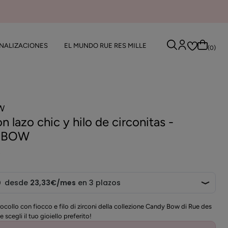
NALIZACIONES
EL MUNDO RUE RES MILLE
(0)
Cerca
W
on lazo chic y hilo de circonitas -
 BOW
0
irocollo con fiocco e filo di zirconi della collezione Candy Bow di Rue des
e scegli il tuo gioiello preferito!