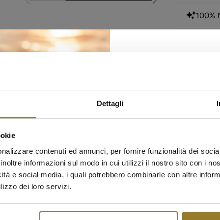
100% M
Pregun
¿Mi produ
Más info
Dettagli
✨ SALDI ES
ookie
Scopri una selezione di gioielli in
periodo limitato. Collane, bracciali
nalizzare contenuti ed annunci, per fornire funzionalità dei socia
gioielli diventano protagoni
inoltre informazioni sul modo in cui utilizzi il nostro sito con i n
DESCUBR
icità e social media, i quali potrebbero combinarle con altre inform
lizzo dei loro servizi.