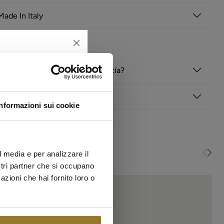
ade In Italy
tas frecuentes
cto está cubierto por una garantía?
rmación
Informazioni sui cookie
TIVI ✨
 offerta disponibili per un
, orecchini, anelli e altri
l media e per analizzare il
sti di questi saldi.
ostri partner che si occupano
ES
azioni che hai fornito loro o