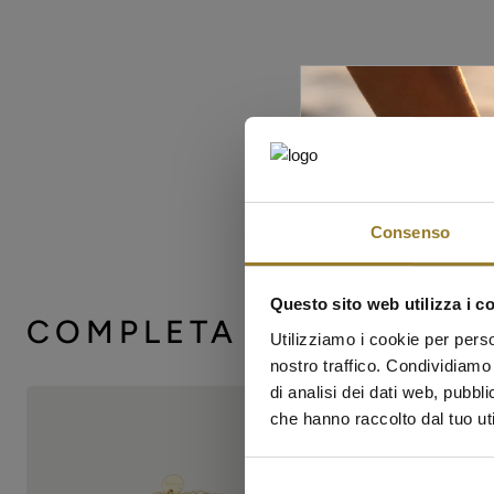
Consenso
Questo sito web utilizza i c
COMPLETA EL LOOK
Utilizziamo i cookie per perso
nostro traffico. Condividiamo 
di analisi dei dati web, pubbl
che hanno raccolto dal tuo uti