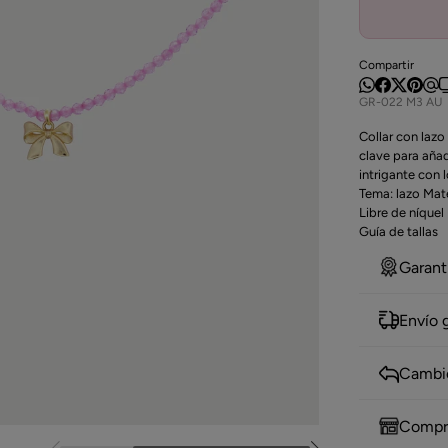
Compartir
GR-022 M3 AU
Collar con lazo
clave para añad
intrigante con 
Tema: lazo Mat
Libre de níquel
Guía de tallas
Garant
Envío 
Cambio
Compra