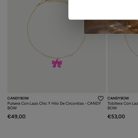
CANDYBOW
CANDYBOW
Pulsera Con Lazo Chic Y Hilo De Circonitas - CANDY
Tobillera Con La
BOW
BOW
€49,00
€53,00