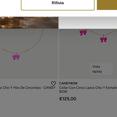
Rifiuta
Vista
rápida
CANDYBOW
zo Chic Y Hilo De Circonitas - CANDY
Collar Con Cinco Lazos Chic Y Esmal
BOW
€125,00