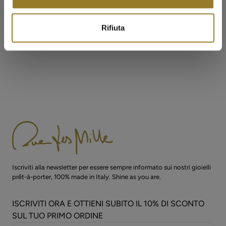
Il mio prodotto è coperto da garanzia?
Rifiuta
Ulteriori informazioni
Iscriviti alla newsletter per essere sempre informato sui nostri gioielli
prêt-à-porter, 100% made in Italy. Shine as you are.
ISCRIVITI ORA E OTTIENI SUBITO IL 10% DI SCONTO
SUL TUO PRIMO ORDINE