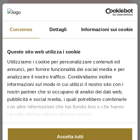
AGGIUNGI AL CARRELLO
Condividi
ORZ-5 STE
Consenso
Dettagli
Informazioni sui cookie
Guida alle taglie
2 anni di garanzia
Questo sito web utilizza i cookie
Utilizziamo i cookie per personalizzare contenuti ed
Spedizione gratuita sopra i 60 €
annunci, per fornire funzionalità dei social media e per
analizzare il nostro traffico. Condividiamo inoltre
Sostituzioni e Resi fino a 14 giorni
informazioni sul modo in cui utilizzi il nostro sito con i
nostri partner che si occupano di analisi dei dati web,
pubblicità e social media, i quali potrebbero combinarle
Acquista e ritira in negozio
con altre informazioni che hai fornito loro o che hanno
✨ SALDI ESTIVI ✨
raccolto dal tuo utilizzo dei loro servizi.
100% Made In Italy
Scopri una selezione di gioielli in offerta disponibili per un periodo
limitato. Collane, bracciali, orecchini, anelli e altri gioielli
diventano protagonisti di questi saldi.
Domande Frequenti
Accetta tutti
SCOPRI I SALDI